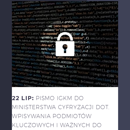
22 LIP:
PISMO IGKM DO
MINISTERSTWA CYFRYZACJI DOT.
WPISYWANIA PODMIOTÓW
KLUCZOWYCH I WAŻNYCH DO