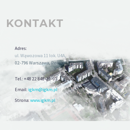
KONTAKT
Adres:
ul. Wąwozowa 11 lok. U4A,
02-796 Warszawa, Polska
Tel.: +48 22 848-21-01
Email:
igkm@igkm.pl
Strona:
www.igkm.pl