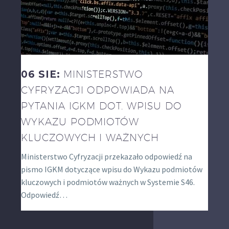
06 SIE:
MINISTERSTWO
CYFRYZACJI ODPOWIADA NA
PYTANIA IGKM DOT. WPISU DO
WYKAZU PODMIOTÓW
KLUCZOWYCH I WAŻNYCH
Ministerstwo Cyfryzacji przekazało odpowiedź na
pismo IGKM dotyczące wpisu do Wykazu podmiotów
kluczowych i podmiotów ważnych w Systemie S46.
Odpowiedź…