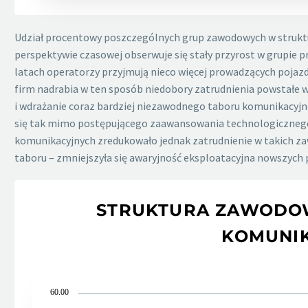
Udział procentowy poszczególnych grup zawodowych w struktur
perspektywie czasowej obserwuje się stały przyrost w grupie
latach operatorzy przyjmują nieco więcej prowadzących pojazdy
firm nadrabia w ten sposób niedobory zatrudnienia powstałe w
i wdrażanie coraz bardziej niezawodnego taboru komunikacyjne
się tak mimo postępującego zaawansowania technologicznego n
komunikacyjnych zredukowało jednak zatrudnienie w takich zaw
taboru – zmniejszyła się awaryjność eksploatacyjna nowszych 
STRUKTURA ZAWODOW
KOMUNIK
60.00