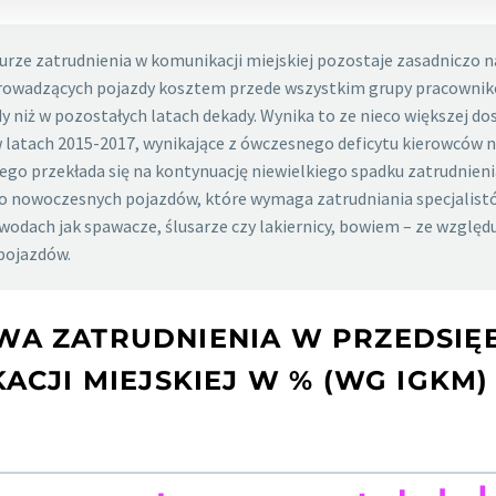
ze zatrudnienia w komunikacji miejskiej pozostaje zasadniczo na
 prowadzących pojazdy kosztem przede wszystkim grupy pracownik
 niż w pozostałych latach dekady. Wynika to ze nieco większej do
 latach 2015-2017, wynikające z ówczesnego deficytu kierowców na
go przekłada się na kontynuację niewielkiego spadku zatrudnieni
owoczesnych pojazdów, które wymaga zatrudniania specjalistów 
odach jak spawacze, ślusarze czy lakiernicy, bowiem – ze względ
pojazdów.
A ZATRUDNIENIA W PRZEDSIĘ
ACJI MIEJSKIEJ W % (WG IGKM)