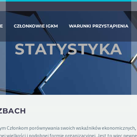
IE
CZŁONKOWIE IGKM
WARUNKI PRZYSTĄPIENIA
STATYSTYKA
ZBACH
szym Członkom porównywania swoich wskaźników ekonomicznych, e
nej wielkości i podobnej formie organizacyjnej. Jest to więc pe