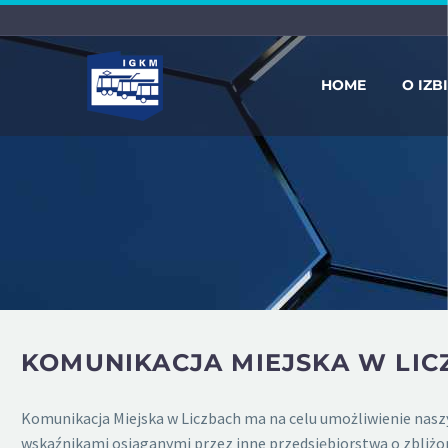
HOME
O IZB
KOMUNIKACJA MIEJSKA W LIC
Komunikacja Miejska w Liczbach ma na celu umożliwienie na
wskaźnikami osiąganymi przez inne przedsiębiorstwa o zbliżo