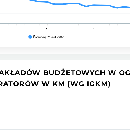
...
2...
2...
Przewozy w mln osób
AKŁADÓW BUDŻETOWYCH W OGÓ
RATORÓW W KM (WG IGKM)