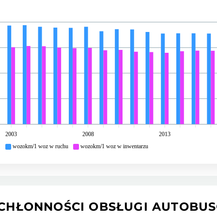
2003
2008
2013
wozokm/1 woz w ruchu
wozokm/1 woz w inwentarzu
CHŁONNOŚCI OBSŁUGI AUTOBU