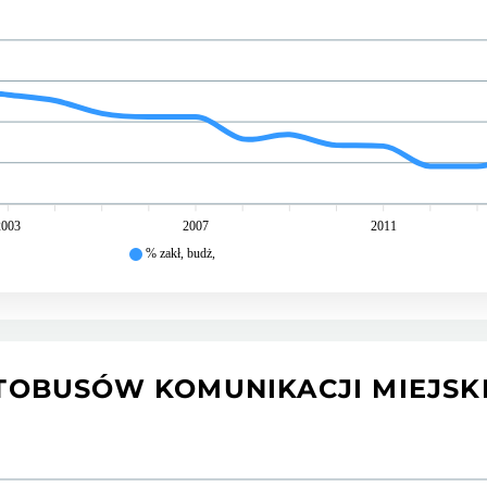
2003
2007
2011
% zakł, budż,
TOBUSÓW KOMUNIKACJI MIEJSKI