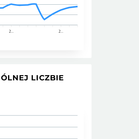
2...
2...
LNEJ LICZBIE