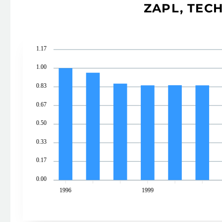
ZAPL, TEC
1.17
1.00
0.83
0.67
0.50
0.33
0.17
0.00
1996
1999