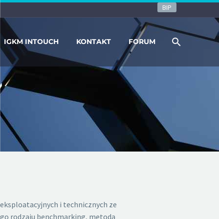
BIP
IGKM INTOUCH
KONTAKT
FORUM
ksploatacyjnych i technicznych ze
wnego rodzaju benchmarking, metoda