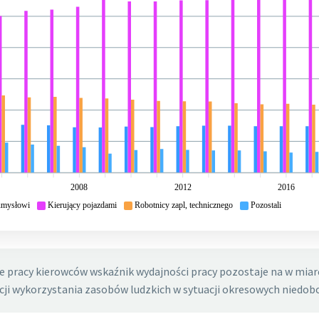
2008
2012
2016
umysłowi
Kierujący pojazdami
Robotnicy zapl, technicznego
Pozostali
sie pracy kierowców wskaźnik wydajności pracy pozostaje na w mia
ji wykorzystania zasobów ludzkich w sytuacji okresowych niedob