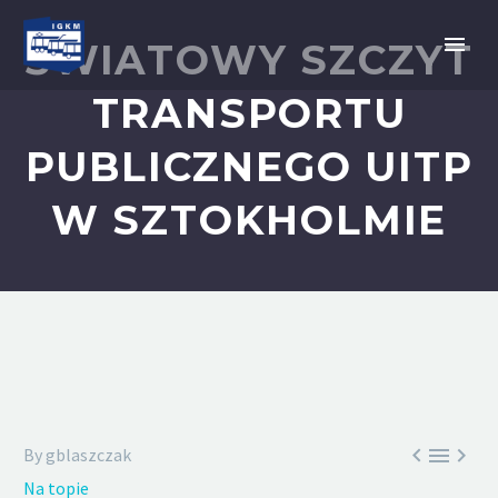
ŚWIATOWY SZCZYT
TRANSPORTU
PUBLICZNEGO UITP
W SZTOKHOLMIE



By gblaszczak
Na topie