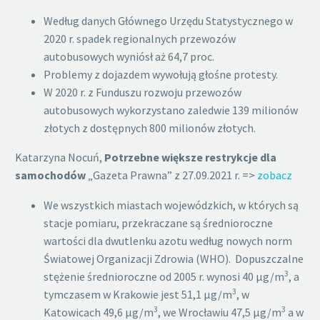
Według danych Głównego Urzędu Statystycznego w
2020 r. spadek regionalnych przewozów
autobusowych wyniósł aż 64,7 proc.
Problemy z dojazdem wywołują głośne protesty.
W 2020 r. z Funduszu rozwoju przewozów
autobusowych wykorzystano zaledwie 139 milionów
złotych z dostępnych 800 milionów złotych.
Katarzyna Nocuń,
Potrzebne większe restrykcje dla
samochodów
„Gazeta Prawna” z 27.09.2021 r. =>
zobacz
We wszystkich miastach wojewódzkich, w których są
stacje pomiaru, przekraczane są średnioroczne
wartości dla dwutlenku azotu według nowych norm
Światowej Organizacji Zdrowia (WHO). Dopuszczalne
3
stężenie średnioroczne od 2005 r. wynosi 40 µg/m
, a
3
tymczasem w Krakowie jest 51,1 µg/m
, w
3
3
Katowicach 49,6 µg/m
, we Wrocławiu 47,5 µg/m
a w