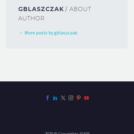
GBLASZCZAK
/ ABOUT
AUTHOR
More posts by gblaszczak
2020 © Copyrights IGKM