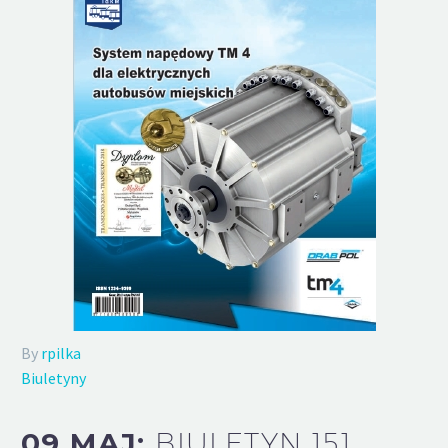
By
rpilka
Biuletyny
09 MAJ:
BIULETYN 151