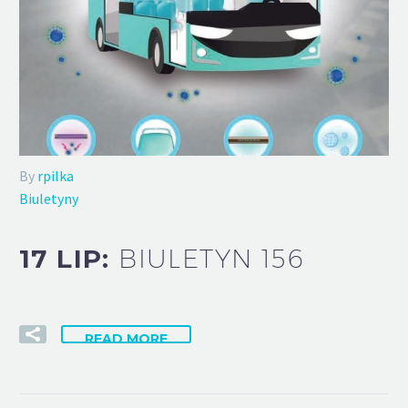
By
rpilka
Biuletyny
17 LIP:
BIULETYN 156
READ MORE