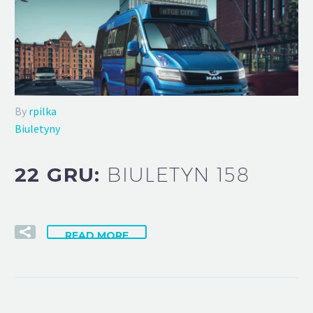
By
rpilka
Biuletyny
22 GRU:
BIULETYN 158
READ MORE