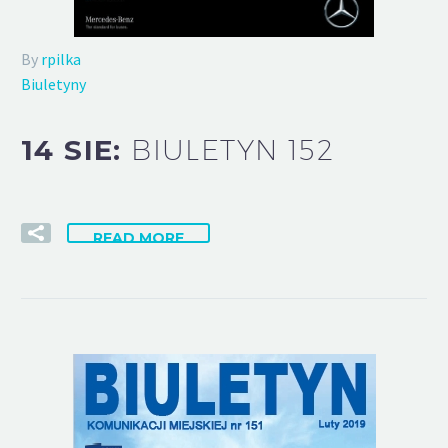
By
rpilka
Biuletyny
14 SIE:
BIULETYN 152
READ MORE