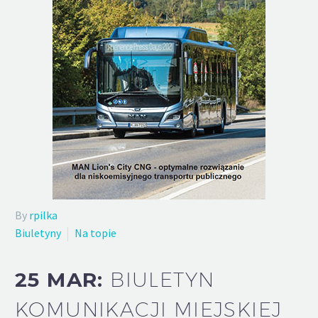
By
rpilka
Biuletyny
Na topie
25 MAR:
BIULETYN
KOMUNIKACJI MIEJSKIEJ