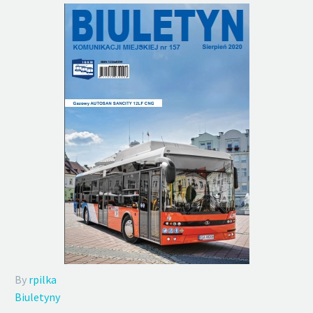
By
rpilka
Biuletyny