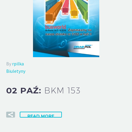
By
rpilka
Biuletyny
02 PAŹ:
BKM 153
READ MORE