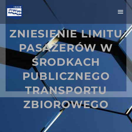
ZNIESIENIE LIMITU
PASAŻERÓW W
ŚRODKACH
PUBLICZNEGO
TRANSPORTU
ZBIOROWEGO