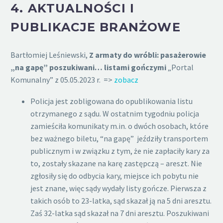
4.
AKTUALNOŚCI I
PUBLIKACJE BRANŻOWE
Bartłomiej Leśniewski,
Z armaty do wróbli: pasażerowie
„na gapę” poszukiwani… listami gończymi
„Portal
Komunalny” z 05.05.2023 r. =>
zobacz
Policja jest zobligowana do opublikowania listu
otrzymanego z sądu. W ostatnim tygodniu policja
zamieściła komunikaty m.in. o dwóch osobach, które
bez ważnego biletu, “na gapę” jeździły transportem
publicznym i w związku z tym, że nie zapłaciły kary za
to, zostały skazane na karę zastępczą – areszt. Nie
zgłosiły się do odbycia kary, miejsce ich pobytu nie
jest znane, więc sądy wydały listy gończe. Pierwsza z
takich osób to 23-latka, sąd skazał ją na 5 dni aresztu.
Zaś 32-latka sąd skazał na 7 dni aresztu. Poszukiwani