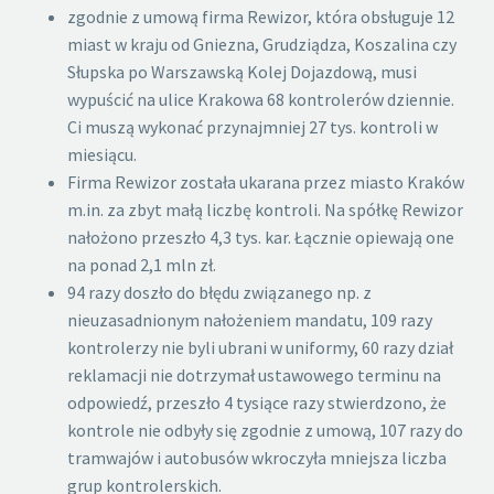
zgodnie z umową firma Rewizor, która obsługuje 12
miast w kraju od Gniezna, Grudziądza, Koszalina czy
Słupska po Warszawską Kolej Dojazdową, musi
wypuścić na ulice Krakowa 68 kontrolerów dziennie.
Ci muszą wykonać przynajmniej 27 tys. kontroli w
miesiącu.
Firma Rewizor została ukarana przez miasto Kraków
m.in. za zbyt małą liczbę kontroli. Na spółkę Rewizor
nałożono przeszło 4,3 tys. kar. Łącznie opiewają one
na ponad 2,1 mln zł.
94 razy doszło do błędu związanego np. z
nieuzasadnionym nałożeniem mandatu, 109 razy
kontrolerzy nie byli ubrani w uniformy, 60 razy dział
reklamacji nie dotrzymał ustawowego terminu na
odpowiedź, przeszło 4 tysiące razy stwierdzono, że
kontrole nie odbyły się zgodnie z umową, 107 razy do
tramwajów i autobusów wkroczyła mniejsza liczba
grup kontrolerskich.