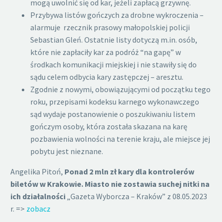
mogą uwolnić się od kar, jeżeli zapłacą grzywnę.
Przybywa listów gończych za drobne wykroczenia –
alarmuje rzecznik prasowy małopolskiej policji
Sebastian Gleń. Ostatnie listy dotyczą m.in. osób,
które nie zapłaciły kar za podróż “na gapę” w
środkach komunikacji miejskiej i nie stawiły się do
sądu celem odbycia kary zastępczej – aresztu.
Zgodnie z nowymi, obowiązującymi od początku tego
roku, przepisami kodeksu karnego wykonawczego
sąd wydaje postanowienie o poszukiwaniu listem
gończym osoby, która została skazana na karę
pozbawienia wolności na terenie kraju, ale miejsce jej
pobytu jest nieznane.
Angelika Pitoń,
Ponad 2 mln zł kary dla kontrolerów
biletów w Krakowie. Miasto nie zostawia suchej nitki na
ich działalności
„Gazeta Wyborcza – Kraków” z 08.05.2023
r. =>
zobacz