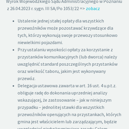
Wyrok Wojewódzkiego Sądu Administracyjnego w Poznaniu
z 26.04.2023 r. sygn. III SA/Po 1053/22 =>
zobacz
Ustalenie jednej stałej opłaty dla wszystkich
przewoźników może pozostawać krzywdzące dla
tych, którzy wykonują swoje przewozy stosunkowo
niewielkimi pojazdami.
Przy ustalaniu wysokości opłaty za korzystanie z
przystanków komunikacyjnych (lub dworca) należy
uwzględnić standard poszczególnych przystanków
oraz wielkość taboru, jakim jest wykonywany
przewóz.
Delegacja ustawowa zawarta w art. 16 ust. 4 u.p.t.z.
obliguje radę do dokonania uprzedniej analizy
wskazującej, że zastosowanie – jak w niniejszym
przypadku – jednolitej stawki dla wszystkich
przewoźników operujących na przystankach, których
gmina jest właścicielem lub zarządzającym, będzie
uwzględniać niedyskryminujące zasady. Celem