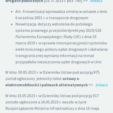
drogach publicznych
[Dz. U. 2023 r. poz. 760] =>
zobacz
Art. 4 nowelizacji wprowadza zmiany w ustawie z dnia
6 września 2001 r. o transporcie drogowym
Nowelizacja dotyczy wdrożenia do polskiego
systemu prawnego przepisów dyrektywy 2019/520
Parlamentu Europejskiego i Rady (UE) z dnia 19
marca 2019 r. w sprawie interoperacyjności systemów
elektronicznego poboru opłat drogowych i ułatwiania
transgranicznej wymiany informacji na temat
przypadków nieuiszczenia opłat drogowych w Unii.
W dniu 09.05.2023 r. w Dzienniku Ustaw pod pozycją 875
został ogłoszony jednolity tekst
ustawy o
elektromobilności i paliwach alternatywnych
=>
zobacz
W dniu 15.05.2023 r. w Dzienniku Ustaw pod pozycją 917
zostało ogłoszone a 16.05.2023 r. weszło w życie
Rozporządzenie Ministra Infrastruktury z dnia 10 maja