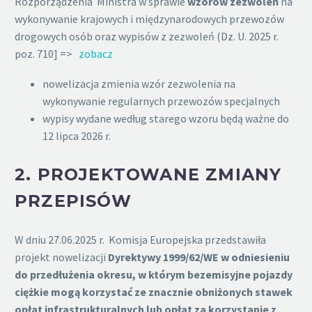
Rozporządzenia Ministra w sprawie
wzorów zezwoleń
na
wykonywanie krajowych i międzynarodowych przewozów
drogowych osób oraz wypisów z zezwoleń (Dz. U. 2025 r.
poz. 710] =>
zobacz
nowelizacja zmienia wzór zezwolenia na
wykonywanie regularnych przewozów specjalnych
wypisy wydane według starego wzoru będą ważne do
12 lipca 2026 r.
2.
PROJEKTOWANE ZMIANY
PRZEPISÓW
W dniu 27.06.2025 r. Komisja Europejska przedstawiła
projekt nowelizacji
Dyrektywy 1999/62/WE w odniesieniu
do przedłużenia okresu, w którym bezemisyjne pojazdy
ciężkie mogą korzystać ze znacznie obniżonych stawek
opłat infrastrukturalnych lub opłat za korzystanie z