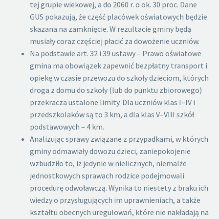
tej grupie wiekowej, a do 2060 r. o ok. 30 proc. Dane
GUS pokazują, że część placówek oświatowych będzie
skazana na zamknięcie. W rezultacie gminy będą
musiały coraz częściej płacić za dowożenie uczniów.
Na podstawie art. 32 i 39 ustawy – Prawo oświatowe
gmina ma obowiązek zapewnić bezpłatny transport i
opiekę w czasie przewozu do szkoły dzieciom, których
droga z domu do szkoły (lub do punktu zbiorowego)
przekracza ustalone limity. Dla uczniów klas I–IV i
przedszkolaków są to 3 km, a dla klas V–VIII szkół
podstawowych – 4 km.
Analizując sprawy związane z przypadkami, w których
gminy odmawiały dowozu dzieci, zaniepokojenie
wzbudziło to, iż jedynie w nielicznych, niemalże
jednostkowych sprawach rodzice podejmowali
procedurę odwoławczą. Wynika to niestety z braku ich
wiedzy o przysługujących im uprawnieniach, a także
kształtu obecnych uregulowań, które nie nakładają na