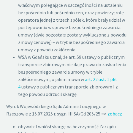
właściwym polegające w szczególności na ustaleniu
bezpośrednio lub pośrednio cen, oraz powierzył rolę
operatora jednej z trzech spółek, które brały udział w
postępowaniu w sprawie bezpośredniego zawarcia
umowy (dwie pozostałe zostały wykluczone z powodu
zmowy cenowej) – w trybie bezpośredniego zawarcia
umowy z powodu zakłócenia.
WSA w Gdańsku uznał, że art. 59 ustawy o publicznym
transporcie zbiorowym nie daje prawa do zaskarżenia
bezpośredniego zawarcia umowy w trybie
zakłóceniowym, o jakim mowa w
art. 22 ust. 1 pkt
4
ustawy o publicznym transporcie zbiorowym I z
tego powodu odrzucil skargę.
Wyrok Wojewódzkiego Sądu Administracyjnego w
Rzeszowie z 15.07.2025 r. sygn. III SA/Gd 205/25 =>
zobacz
obywatel wniósł skargę na bezczynność Zarządu