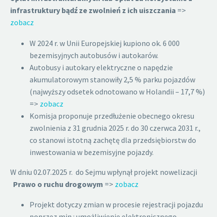
infrastruktury bądź ze zwolnień z ich uiszczania
=>
zobacz
W 2024 r. w Unii Europejskiej kupiono ok. 6 000
bezemisyjnych autobusów i autokarów.
Autobusy i autokary elektryczne o napędzie
akumulatorowym stanowiły 2,5 % parku pojazdów
(najwyższy odsetek odnotowano w Holandii – 17,7 %)
=>
zobacz
Komisja proponuje przedłużenie obecnego okresu
zwolnienia z 31 grudnia 2025 r. do 30 czerwca 2031 r.,
co stanowi istotną zachętę dla przedsiębiorstw do
inwestowania w bezemisyjne pojazdy.
W dniu 02.07.2025 r. do Sejmu wpłynął projekt nowelizacji
Prawo o ruchu drogowym
=>
zobacz
Projekt dotyczy zmian w procesie rejestracji pojazdu
poprzez min.: umożliwienie elektronicznego