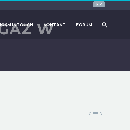
BIP
 GAZ W
IGKM INTOUCH
KONTAKT
FORUM


