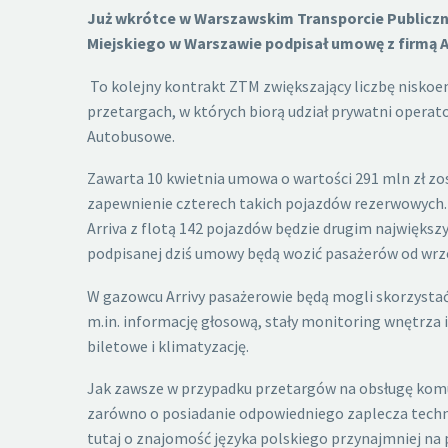
Już wkrótce w Warszawskim Transporcie Publicz
Miejskiego w Warszawie podpisał umowę z firmą A
To kolejny kontrakt ZTM zwiększający liczbę niskoem
przetargach, w których biorą udział prywatni operato
Autobusowe.
Zawarta 10 kwietnia umowa o wartości 291 mln zł zo
zapewnienie czterech takich pojazdów rezerwowych. 
Arriva z flotą 142 pojazdów będzie drugim najwię
podpisanej dziś umowy będą wozić pasażerów od wrz
W gazowcu Arrivy pasażerowie będą mogli skorzystać
m.in. informację głosową, stały monitoring wnętrza 
biletowe i klimatyzację.
Jak zawsze w przypadku przetargów na obsługę komu
zarówno o posiadanie odpowiedniego zaplecza techni
tutaj o znajomość języka polskiego przynajmniej n