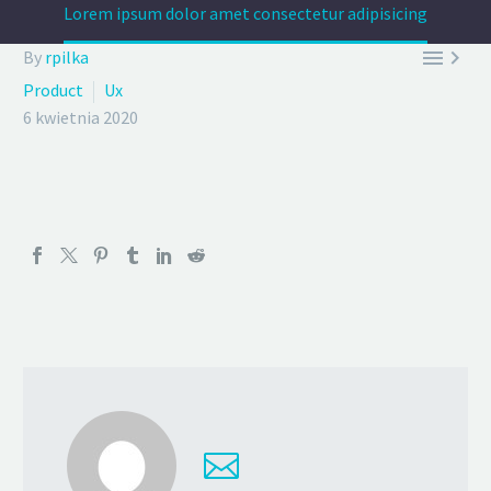
Lorem ipsum dolor amet consectetur adipisicing


By
rpilka
Product
Ux
6 kwietnia 2020