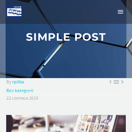
SIMPLE POST



By
rpilka
Bez kategorii
22 czerwca 2019