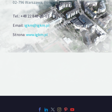
02-796 Warszawa, Polska
Tel.: +48 22 848-21-01
Email:
igkm@igkm.pl
Strona:
www.igkm.pl