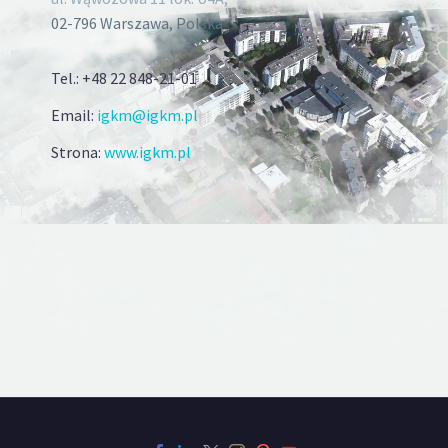
02-796 Warszawa, Polska
Tel.: +48 22 848-21-01
Email:
igkm@igkm.pl
Strona:
www.igkm.pl