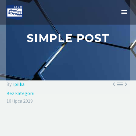
SIMPLE POST



By
rpilka
Bez kategorii
16 lipca 2019