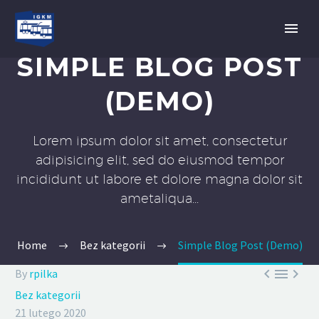
SIMPLE BLOG POST
(DEMO)
Lorem ipsum dolor sit amet, consectetur
adipisicing elit, sed do eiusmod tempor
incididunt ut labore et dolore magna dolor sit
ametaliqua...
Home
Bez kategorii
Simple Blog Post (Demo)



By
rpilka
Bez kategorii
21 lutego 2020