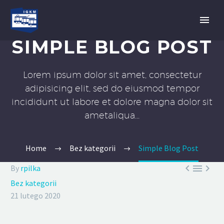
SIMPLE BLOG POST
Lorem ipsum dolor sit amet, consectetur
adipisicing elit, sed do eiusmod tempor
incididunt ut labore et dolore magna dolor sit
ametaliqua...
Home
Bez kategorii
Simple Blog Post



By
rpilka
Bez kategorii
21 lutego 2020