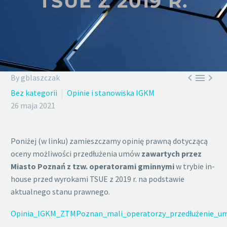
TSUE Z 2019 R.



By gblaszczak
Bez kategorii
Opinie i stanowiska IGKM
26 maja 2021
Poniżej (w linku) zamieszczamy opinię prawną dotyczącą
oceny możliwości przedłużenia umów
zawartych przez
Miasto Poznań z tzw. operatorami gminnymi
w trybie in-
house przed wyrokami TSUE z 2019 r. na podstawie
aktualnego stanu prawnego.
Opinia_IGKM_ZTMPoznan_mali_operatorzy_przedłużenie_um