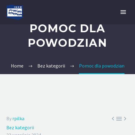
POMOC DLA
POWODZIAN
Home
Bez kategorii
Pomoc dla powodzian



By
rpilka
Bez kategorii