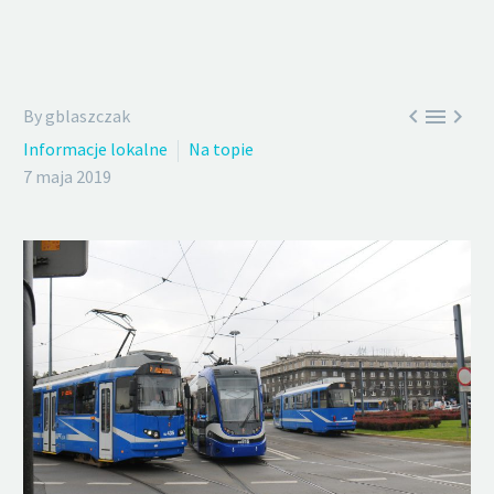



By gblaszczak
Informacje lokalne
Na topie
7 maja 2019