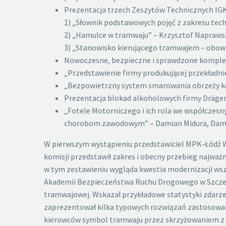
Prezentacja trzech Zeszytów Technicznych IG
1) „Słownik podstawowych pojęć z zakresu tec
2) „Hamulce w tramwaju” – Krzysztof Naprawsk
3) „Stanowisko kierującego tramwajem – obowią
Nowoczesne, bezpieczne i sprawdzone kompletne
„Przedstawienie firmy produkującej przekładnie 
„Bezpowietrzny system smarowania obrzeży kół 
Prezentacja blokad alkoholowych firmy Dräger 
„Fotele Motorniczego i ich rola we współczesn
chorobom zawodowym” – Damian Midura, Damiro
W pierwszym wystąpieniu przedstawiciel MPK-Łódź Wi
komisji przedstawił zakres i obecny przebieg najwa
w tym zestawieniu wygląda kwestia modernizacji wsz
Akademii Bezpieczeństwa Ruchu Drogowego w Szczec
tramwajowej. Wskazał przykładowe statystyki zdarze
zaprezentował kilka typowych rozwiązań zastosowan
kierowców symbol tramwaju przez skrzyżowaniem z 