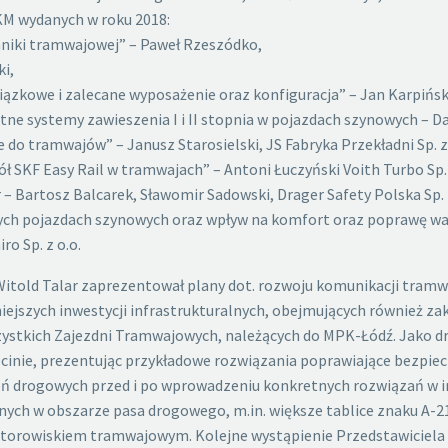
KM wydanych w roku 2018:
hniki tramwajowej” – Paweł Rzeszódko,
i,
zkowe i zalecane wyposażenie oraz konfiguracja” – Jan Karpińsk
 systemy zawieszenia I i II stopnia w pojazdach szynowych – Dari
do tramwajów” – Janusz Starosielski, JS Fabryka Przekładni Sp. z o
SKF Easy Rail w tramwajach” – Antoni Łuczyński Voith Turbo Sp. z
– Bartosz Balcarek, Sławomir Sadowski, Drager Safety Polska Sp. z
ych pojazdach szynowych oraz wpływ na komfort oraz poprawę waru
 Sp. z o.o.
told Talar zaprezentował plany dot. rozwoju komunikacji tramwa
żniejszych inwestycji infrastrukturalnych, obejmujących również
ystkich Zajezdni Tramwajowych, należących do MPK-Łódź. Jako dru
inie, prezentując przykładowe rozwiązania poprawiające bezpie
ń drogowych przed i po wprowadzeniu konkretnych rozwiązań w in
ych w obszarze pasa drogowego, m.in. większe tablice znaku A-
torowiskiem tramwajowym. Kolejne wystąpienie Przedstawiciela