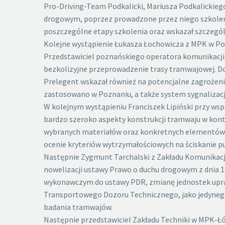
Pro-Driving-Team Podkalicki, Mariusza Podkalickie
drogowym, poprzez prowadzone przez niego szkoleni
poszczególne etapy szkolenia oraz wskazał szczególn
Kolejne wystąpienie Łukasza Łochowicza z MPK w Pozn
Przedstawiciel poznańskiego operatora komunikacji 
bezkolizyjne przeprowadzenie trasy tramwajowej. Do
Prelegent wskazał również na potencjalne zagrożeni
zastosowano w Poznaniu, a także system sygnalizacji
W kolejnym wystąpieniu Franciszek Lipiński przy ws
bardzo szeroko aspekty konstrukcji tramwaju w kont
wybranych materiałów oraz konkretnych elementów os
ocenie kryteriów wytrzymałościowych na ściskanie 
Następnie Zygmunt Tarchalski z Zakładu Komunikacji
nowelizacji ustawy Prawo o duchu drogowym z dnia 10
wykonawczym do ustawy PDR, zmianę jednostek upra
Transportowego Dozoru Technicznego, jako jedynego
badania tramwajów.
Następnie przedstawiciel Zakładu Techniki w MPK-Łód