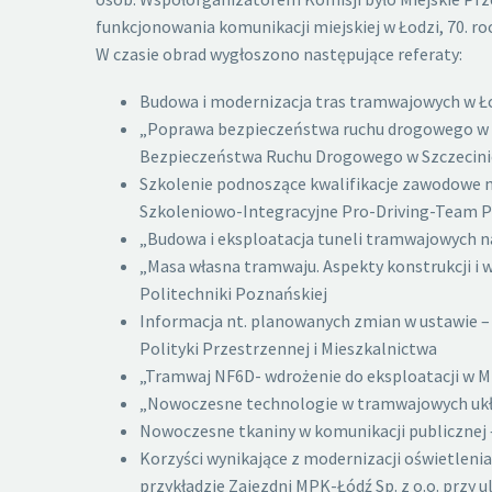
funkcjonowania komunikacji miejskiej w Łodzi, 70. r
W czasie obrad wygłoszono następujące referaty:
Budowa i modernizacja tras tramwajowych w Ło
„Poprawa bezpieczeństwa ruchu drogowego w mi
Bezpieczeństwa Ruchu Drogowego w Szczecini
Szkolenie podnoszące kwalifikacje zawodowe 
Szkoleniowo-Integracyjne Pro-Driving-Team P
„Budowa i eksploatacja tuneli tramwajowych na
„Masa własna tramwaju. Aspekty konstrukcji i 
Politechniki Poznańskiej
Informacja nt. planowanych zmian w ustawie –
Polityki Przestrzennej i Mieszkalnictwa
„Tramwaj NF6D- wdrożenie do eksploatacji w MP
„Nowoczesne technologie w tramwajowych układ
Nowoczesne tkaniny w komunikacji publicznej 
Korzyści wynikające z modernizacji oświetle
przykładzie Zajezdni MPK-Łódź Sp. z o.o. przy 