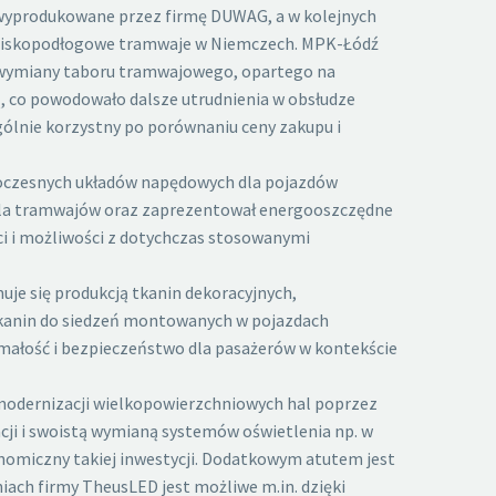
wyprodukowane przez firmę DUWAG, a w kolejnych
ze niskopodłogowe tramwaje w Niemczech. MPK-Łódź
ki wymiany taboru tramwajowego, opartego na
, co powodowało dalsze utrudnienia w obsłudze
ólnie korzystny po porównaniu ceny zakupu i
nowoczesnych układów napędowych dla pojazdów
i dla tramwajów oraz zaprezentował energooszczędne
ci i możliwości z dotychczas stosowanymi
muje się produkcją tkanin dekoracyjnych,
 tkanin do siedzeń montowanych w pojazdach
zymałość i bezpieczeństwo dla pasażerów w kontekście
 modernizacji wielkopowierzchniowych hal poprzez
i i swoistą wymianą systemów oświetlenia np. w
nomiczny takiej inwestycji. Dodatkowym atutem jest
ach firmy TheusLED jest możliwe m.in. dzięki