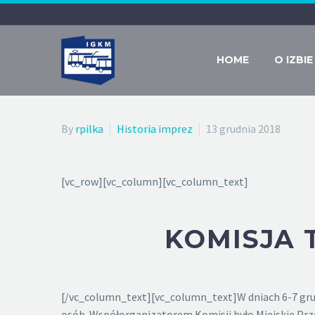
HOME
O IZBIE
By
rpilka
Historia imprez
13 grudnia 2018
[vc_row][vc_column][vc_column_text]
KOMISJA
[/vc_column_text][vc_column_text]W dniach 6-7 grud
osób. Współorganizatorem Komisji było Miejskie Przed