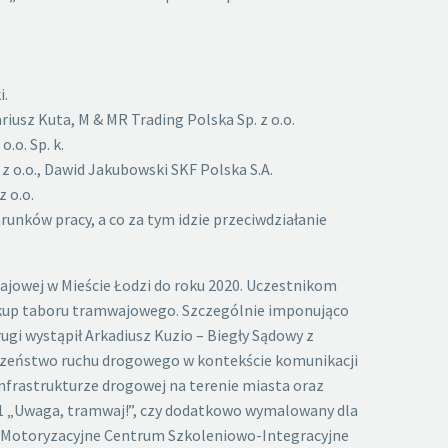
i.
usz Kuta, M & MR Trading Polska Sp. z o.o.
.o. Sp. k.
 o.o., Dawid Jakubowski SKF Polska S.A.
 o.o.
nków pracy, a co za tym idzie przeciwdziałanie
jowej w Mieście Łodzi do roku 2020. Uczestnikom
 zakup taboru tramwajowego. Szczególnie imponująco
gi wystąpił Arkadiusz Kuzio – Biegły Sądowy z
czeństwo ruchu drogowego w kontekście komunikacji
frastrukturze drogowej na terenie miasta oraz
21 „Uwaga, tramwaj!”, czy dodatkowo wymalowany dla
 Motoryzacyjne Centrum Szkoleniowo-Integracyjne