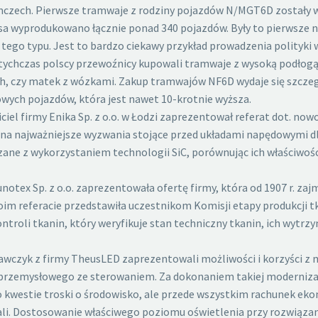
mczech. Pierwsze tramwaje z rodziny pojazdów N/MGT6D zostały 
mensa wyprodukowano łącznie ponad 340 pojazdów. Były to pierws
 tego typu. Jest to bardzo ciekawy przykład prowadzenia polity
ychczas polscy przewoźnicy kupowali tramwaje z wysoką podłogą
, czy matek z wózkami. Zakup tramwajów NF6D wydaje się szczeg
ych pojazdów, która jest nawet 10-krotnie wyższa.
ciel firmy Enika Sp. z o.o. w Łodzi zaprezentował referat dot. 
zał na najważniejsze wyzwania stojące przed układami napędowym
zane z wykorzystaniem technologii SiC, porównując ich właściwoś
otex Sp. z o.o. zaprezentowała ofertę firmy, która od 1907 r. zaj
oim referacie przedstawiła uczestnikom Komisji etapy produkcji
ntroli tkanin, który weryfikuje stan techniczny tkanin, ich wytr
rawczyk z firmy TheusLED zaprezentowali możliwości i korzyści z
rzemysłowego ze sterowaniem. Za dokonaniem takiej modernizacj
 kwestie troski o środowisko, ale przede wszystkim rachunek eko
i. Dostosowanie właściwego poziomu oświetlenia przy rozwiązani