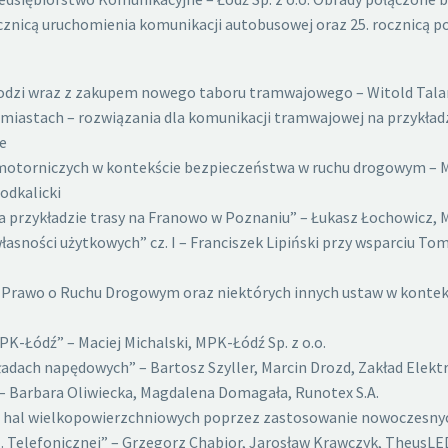
ocznicą uruchomienia komunikacji autobusowej oraz 25. rocznicą 
dzi wraz z zakupem nowego taboru tramwajowego – Witold Talar,
astach – rozwiązania dla komunikacji tramwajowej na przykładzi
e
motorniczych w kontekście bezpieczeństwa w ruchu drogowym – M
odkalicki
 przykładzie trasy na Franowo w Poznaniu” – Łukasz Łochowicz, M
własności użytkowych” cz. I – Franciszek Lipiński przy wsparciu 
 Prawo o Ruchu Drogowym oraz niektórych innych ustaw w kontek
K-Łódź” – Maciej Michalski, MPK-Łódź Sp. z o.o.
ach napędowych” – Bartosz Szyller, Marcin Drozd, Zakład Elektro
– Barbara Oliwiecka, Magdalena Domagała, Runotex S.A.
nia hal wielkopowierzchniowych poprzez zastosowanie nowoczesny
ul. Telefonicznej” – Grzegorz Chabior, Jarosław Krawczyk, TheusLE