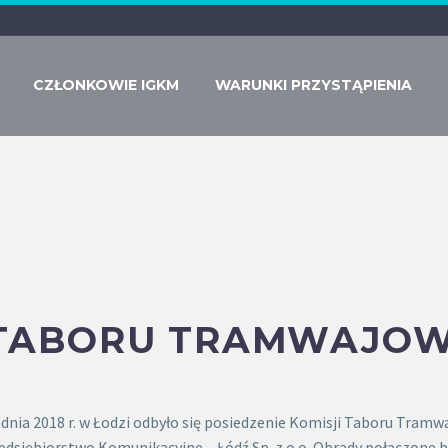
CZŁONKOWIE IGKM
WARUNKI PRZYSTĄPIENIA
 TABORU TRAMWAJOW
nia 2018 r. w Łodzi odbyło się posiedzenie Komisji Taboru Tram
siębiorstwo Komunikacyjne – Łódź Sp. z o.o. Obrady połączone był