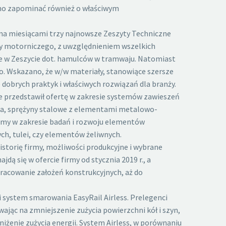
lno zapominać również o właściwym
ma miesiącami trzy najnowsze Zeszyty Techniczne
ny motorniczego, z uwzględnieniem wszelkich
ne w Zeszycie dot. hamulców w tramwaju. Natomiast
. Wskazano, że w/w materiały, stanowiące szersze
obrych praktyk i właściwych rozwiązań dla branży.
ie przedstawił ofertę w zakresie systemów zawieszeń
cza, sprężyny stalowe z elementami metalowo-
irmy w zakresie badań i rozwoju elementów
, tulei, czy elementów żeliwnych.
historię firmy, możliwości produkcyjne i wybrane
ą się w ofercie firmy od stycznia 2019 r., a
pracowanie założeń konstrukcyjnych, aż do
i system smarowania EasyRail Airless. Prelegenci
ając na zmniejszenie zużycia powierzchni kół i szyn,
żenie zużycia energii. System Airless, w porównaniu