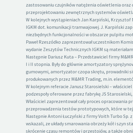
zastosowaniu czujników natężenia oświetlenia oraz 
przeprojektowaniu zewnętrznych systemów oświetla
W kolejnych wystąpieniach Jan Karpiński, Krzyszto
IGKM dot. komunikacji tramwajowej. J. Karpiński z
niezbędnych funkcjonalności w obszarze pulpitu mo
Paweł Rzeszódko zaprezentował uczestnikom Komisji 
wydanie Zeszytów Technicznych IGKM są materiałami
Następnie Dariusz Kuta – Przedstawiciel firmy M&MR 
I i II stopnia. Były do głównie amortyzatory spręż
gumowymi, amortyzator czopa skrętu, prowadniki sił
produkowanych przez M&MR Trading, m.in. elementó
W kolejnym referacie Janusz Starosielski – właścicie
podzespoły oferowane przez fabrykę JS Starosielski, 
Właściciel zaprezentował cały proces opracowania pr
przeprowadzenia testów prototypowych, które w tej 
Następnie Antoni Łuczyński z firmy Voith Turbo Sp. 
wskazali, ze układy smarowania obrzeży kół i szyn s
skrócenie czasu remontów i przestojów, a także obn