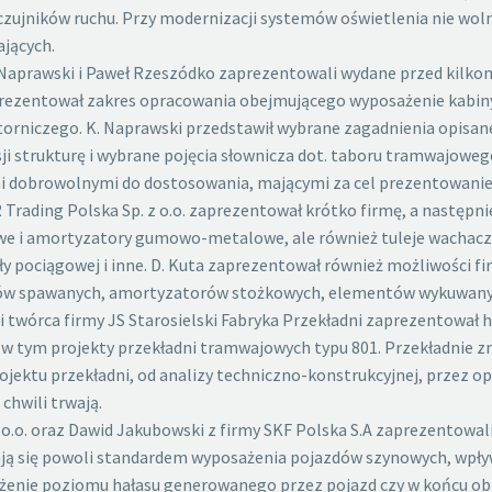
czujników ruchu. Przy modernizacji systemów oświetlenia nie wo
jących.
f Naprawski i Paweł Rzeszódko zaprezentowali wydane przed kilko
aprezentował zakres opracowania obejmującego wyposażenie kabi
torniczego. K. Naprawski przedstawił wybrane zagadnienia opisa
strukturę i wybrane pojęcia słownicza dot. taboru tramwajowego
 dobrowolnymi do dostosowania, mającymi za cel prezentowanie d
Trading Polska Sp. z o.o. zaprezentował krótko firmę, a następn
ynowe i amortyzatory gumowo-metalowe, ale również tuleje wacha
y pociągowej i inne. D. Kuta zaprezentował również możliwości f
w spawanych, amortyzatorów stożkowych, elementów wykuwanych
l i twórca firmy JS Starosielski Fabryka Przekładni zaprezentował 
w tym projekty przekładni tramwajowych typu 801. Przekładnie znajd
ojektu przekładni, od analizy techniczno-konstrukcyjnej, przez o
chwili trwają.
z o.o. oraz Dawid Jakubowski z firmy SKF Polska S.A zaprezentowal
tają się powoli standardem wyposażenia pojazdów szynowych, wpływ
iżenie poziomu hałasu generowanego przez pojazd czy w końcu obni