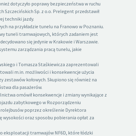
wnież dotyczyło poprawy bezpieczeństwa w ruchu
zczecińskich Sp. z o.o. Prelegent przedstawił
 techniki jazdy.
wych na przykładzie tunelu na Franowo w Poznaniu.
wy tuneli tramwajowych, których zadaniem jest
decydowano się jedynie w Krakowie i Warszawie.
ystemu zarządzania pracą tunelu, jakie
owskiego i Tomasza Staśkiewicza zaprezentowali
owali m.in. możliwości i konsekwencje użycia
zy zestawów kołowych. Skupiono się również na
ństwa dla pasażerów.
alnictwa omówił konsekwencje i zmiany wynikające z
i pojazdu zabytkowego w Rozporządzeniu
rolejbusów poprzez określenie Dyrektora
 wysokości oraz sposobu pobierania opłat za
do eksploatacji tramwajów NF6D, które łódzki