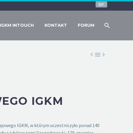
BIP
IGKM INTOUCH
KONTAKT
FORUM



EGO IGKM
wajowego IGKM, w którym uczestniczyło ponad 140
y z jubileuszami Gospodarza tj.: 120. rocznicą