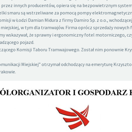
przez innych producentów, opiera się na bezpowietrznym systemi
pelki smaru są wstrzeliwane za pomocą pompy elektromagnetyczn
sji w Łodzi Damian Midura z firmy Damiro Sp. z o.o., wchodzącej
miejskiej, w tym dla tramwajów. Firma oprócz sprzedaży nowych fo
irmy wskazywał, że sprawny i ergonomiczny fotel motorniczego, c
adzącego pojazd.
niczącego Komisji Taboru Tramwajowego. Został nim ponownie Kry
Komunikacji Miejskiej” otrzymał odchodzący na emeryturę Krzyszt
rakowie.