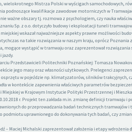
go, wielokrotnego Mistrza Polski w wyścigach samochodowych, ró
a podnoszące kwalifikacje zawodowe motorniczych w Tramwajach S
ie ważne obszary tj. rozmowa z psychologiem, czy nauka właściwej
aniu Sp. z o.o. dotyczyło budowy i eksploatacji tuneli tramwajo
miejskiej wskazał najważniejsze aspekty prawne możliwości budo
tychczas na takie rozwiązania w naszym kraju, oprócz Poznania z
a, mogące wystąpić w tramwaju oraz zaprezentował rozwiązania s
 jazdy.
parciu Przedstawicieli Politechniki Poznańskiej: Tomasza Nowak
ekście jego masy oraz własności użytkowych. Prelegenci zaprezent
przętu w pojeździe np. klimatyzatorów, silników trakcyjnych, c
pudła w kontekście zapewnienia właściwych parametrów bezpiecze
 Miejskiej w Krajowym Instytucie Polityki Przestrzennej i Mieszk
.10.2018 r. Projekt ten zakłada m.in. zmianę definicji tramwaju 
wnionych do przeprowadzania badań technicznych tramwajów i t
 podmiotu uprawnionego do dokonywania tych badań, czy zmianę
ź – Maciej Michalski zaprezentował założenia i etapy wdrożenia 