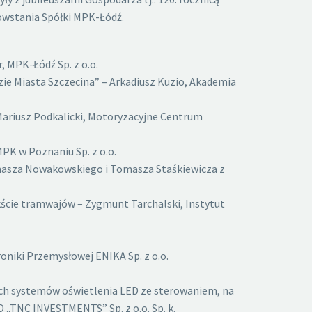
powstania Spółki MPK-Łódź.
 MPK-Łódź Sp. z o.o.
e Miasta Szczecina” – Arkadiusz Kuzio, Akademia
ariusz Podkalicki, Motoryzacyjne Centrum
PK w Poznaniu Sp. z o.o.
Tomasza Nowakowskiego i Tomasza Staśkiewicza z
ście tramwajów – Zygmunt Tarchalski, Instytut
niki Przemysłowej ENIKA Sp. z o.o.
ch systemów oświetlenia LED ze sterowaniem, na
D „TNC INVESTMENTS” Sp. z o.o. Sp. k.