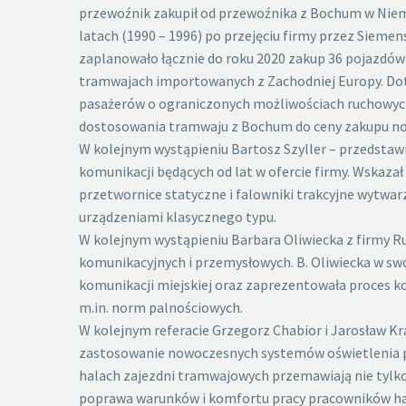
przewoźnik zakupił od przewoźnika z Bochum w Nie
latach (1990 – 1996) po przejęciu firmy przez Sie
zaplanowało łącznie do roku 2020 zakup 36 pojazdów
tramwajach importowanych z Zachodniej Europy. Dot
pasażerów o ograniczonych możliwościach ruchowych
dostosowania tramwaju z Bochum do ceny zakupu now
W kolejnym wystąpieniu Bartosz Szyller – przedstawi
komunikacji będących od lat w ofercie firmy. Wska
przetwornice statyczne i falowniki trakcyjne wytwar
urządzeniami klasycznego typu.
W kolejnym wystąpieniu Barbara Oliwiecka z firmy Run
komunikacyjnych i przemysłowych. B. Oliwiecka w sw
komunikacji miejskiej oraz zaprezentowała proces ko
m.in. norm palnościowych.
W kolejnym referacie Grzegorz Chabior i Jarosław K
zastosowanie nowoczesnych systemów oświetlenia p
halach zajezdni tramwajowych przemawiają nie tylko
poprawa warunków i komfortu pracy pracowników hal