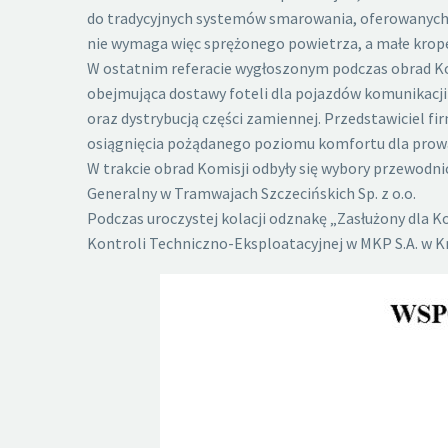
do tradycyjnych systemów smarowania, oferowanych 
nie wymaga więc sprężonego powietrza, a małe kro
W ostatnim referacie wygłoszonym podczas obrad Komi
obejmująca dostawy foteli dla pojazdów komunikacji 
oraz dystrybucją części zamiennej. Przedstawiciel f
osiągnięcia pożądanego poziomu komfortu dla prow
W trakcie obrad Komisji odbyły się wybory przewod
Generalny w Tramwajach Szczecińskich Sp. z o.o.
Podczas uroczystej kolacji odznakę „Zasłużony dla 
Kontroli Techniczno-Eksploatacyjnej w MKP S.A. w K