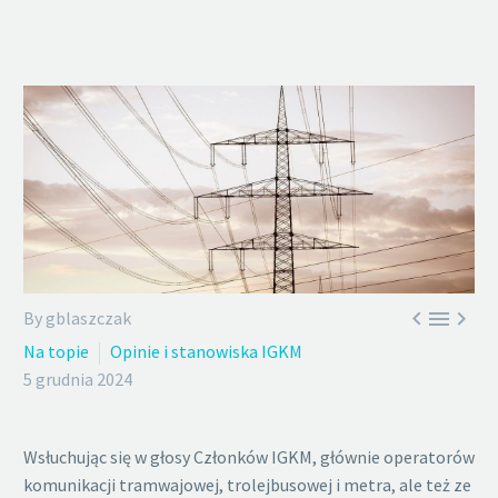



By gblaszczak
Na topie
Opinie i stanowiska IGKM
5 grudnia 2024
Wsłuchując się w głosy Członków IGKM, głównie operatorów
komunikacji tramwajowej, trolejbusowej i metra, ale też ze